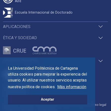
Aire
Escuela Internacional de Doctorado
APLICACIONES
ÉTICA Y SOCIEDAD
ACCESOS DIRECTOS
La Universidad Politécnica de Cartagena
utiliza cookies para mejorar la experiencia del
usuario. Al utilizar nuestros servicios aceptas
Pza. del Cronista Isidoro Valverde
nuestra política de cookies.
Más información
Edif. La Milagrosa
C.P. 30202 Cartagena
Tlf: 968 32 54 00
Aceptar
Directorio
Contacto
Accesibilidad
Política de Cookies
Aviso legal
Protección de datos
Transparencia