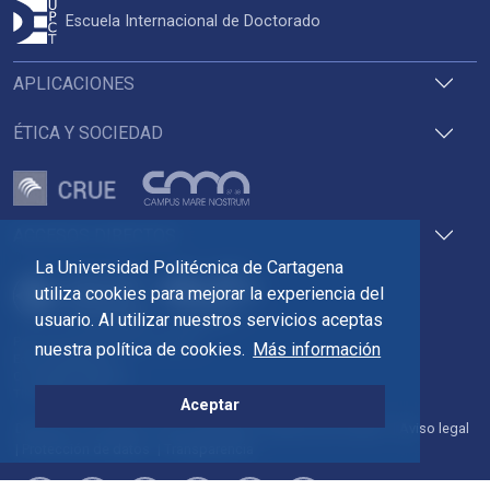
Escuela Internacional de Doctorado
APLICACIONES
ÉTICA Y SOCIEDAD
ACCESOS DIRECTOS
La Universidad Politécnica de Cartagena
utiliza cookies para mejorar la experiencia del
usuario. Al utilizar nuestros servicios aceptas
Pza. del Cronista Isidoro Valverde
nuestra política de cookies.
Más información
Edif. La Milagrosa
C.P. 30202 Cartagena
Tlf: 968 32 54 00
Aceptar
Directorio
Contacto
Accesibilidad
Política de Cookies
Aviso legal
Protección de datos
Transparencia